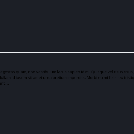
gestas quam, non vestibulum lacus sapien id mi. Quisque vel risus risus,
llam id ipsum sit amet urna pretium imperdiet. Morbi eu mi felis, eu tristiq
rit.…