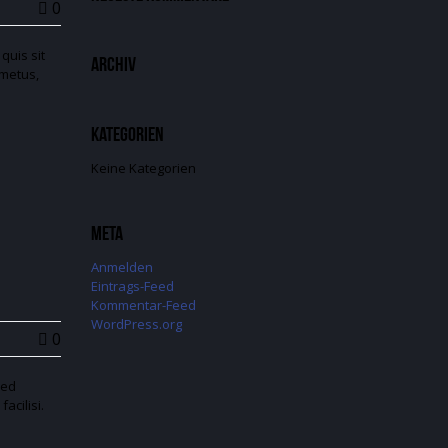
0
quis sit
Archiv
 metus,
Kategorien
Keine Kategorien
Meta
Anmelden
Eintrags-Feed
Kommentar-Feed
WordPress.org
0
Sed
acilisi.