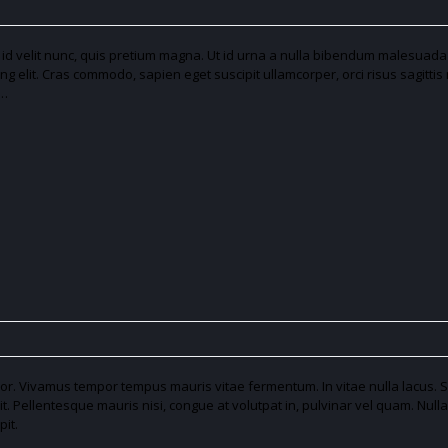
Sed id velit nunc, quis pretium magna. Ut id urna a nulla bibendum malesuada 
ng elit. Cras commodo, sapien eget suscipit ullamcorper, orci risus sagittis
e…
olor. Vivamus tempor tempus mauris vitae fermentum. In vitae nulla lacus. 
pit. Pellentesque mauris nisi, congue at volutpat in, pulvinar vel quam. Nulla f
pit.