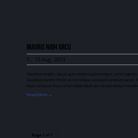
Mauris nibh arcu
,
13 Aug., 2013
Vivamus mattis, lacus quis malesuada tempor, enim sapien e
faucibus lorem. Proin ac mi neque, posuere pretium lacus. Nu
Nunc tempus risus ut leo bibendum ac rutrum metus hendre
Read More →
Page 1 of 1