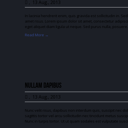
,
13 Aug., 2013
In lacinia hendrerit enim, quis gravida est sollicitudin in. 
amet risus. Lorem ipsum dolor sit amet, consectetur adipisci
eget aliquet diam ligula ut neque. Sed purus nulla, posuer
Read More →
Nullam dapibus
,
13 Aug., 2013
Nunc velit risus, dapibus non interdum quis, suscipit nec d
sagittis tortor vel arcu sollicitudin nec tincidunt metus susci
Nunc in turpis tortor. Ut ut quam sodales est vulputate susci